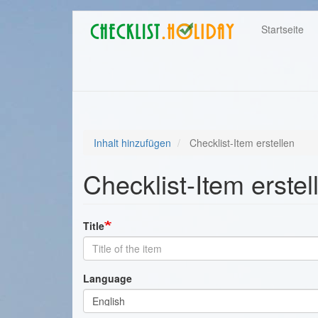
Main
Direkt
User
Startseite
zum
navigation
Inhalt
account
menu
Inhalt hinzufügen
Checklist-Item erstellen
Checklist-Item erstel
Title
Language