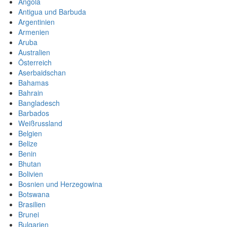
Angola
Antigua und Barbuda
Argentinien
Armenien
Aruba
Australien
Österreich
Aserbaidschan
Bahamas
Bahrain
Bangladesch
Barbados
Weißrussland
Belgien
Belize
Benin
Bhutan
Bolivien
Bosnien und Herzegowina
Botswana
Brasilien
Brunei
Bulgarien