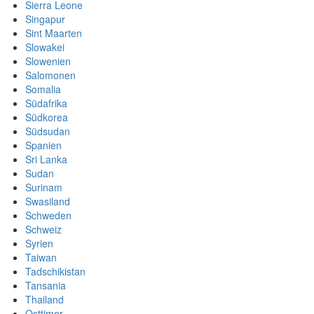
Sierra Leone
Singapur
Sint Maarten
Slowakei
Slowenien
Salomonen
Somalia
Südafrika
Südkorea
Südsudan
Spanien
Sri Lanka
Sudan
Surinam
Swasiland
Schweden
Schweiz
Syrien
Taiwan
Tadschikistan
Tansania
Thailand
Osttimor