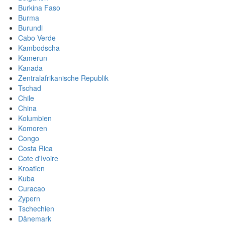
Burkina Faso
Burma
Burundi
Cabo Verde
Kambodscha
Kamerun
Kanada
Zentralafrikanische Republik
Tschad
Chile
China
Kolumbien
Komoren
Congo
Costa Rica
Cote d'Ivoire
Kroatien
Kuba
Curacao
Zypern
Tschechien
Dänemark