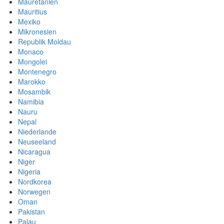
Mauretanien
Mauritius
Mexiko
Mikronesien
Republik Moldau
Monaco
Mongolei
Montenegro
Marokko
Mosambik
Namibia
Nauru
Nepal
Niederlande
Neuseeland
Nicaragua
Niger
Nigeria
Nordkorea
Norwegen
Oman
Pakistan
Palau