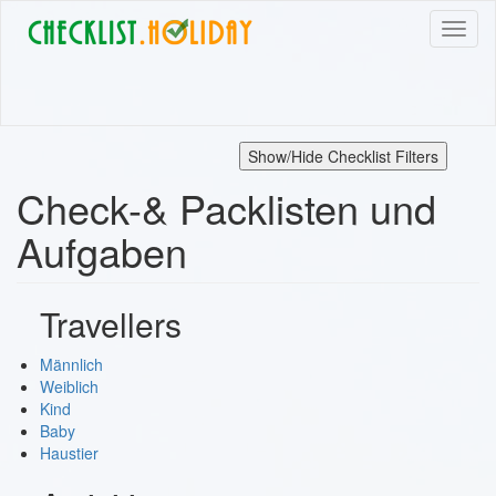
Direkt
Navig
zum
aktivi
Inhalt
Show/Hide Checklist Filters
Check-& Packlisten und
Aufgaben
Travellers
Männlich
Weiblich
Kind
Baby
Haustier