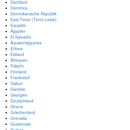
Dschibuti
Dominica
Dominikanische Republik
East Timor (Timor-Leste)
Equador
Ägypten
El Salvador
Äquatorialguinea
Eritrea
Estland
Äthiopien
Fidschi
Finnland
Frankreich
Gabun
Gambia
Georgien
Deutschland
Ghana
Griechenland
Grenada
Guatemala
Guinea