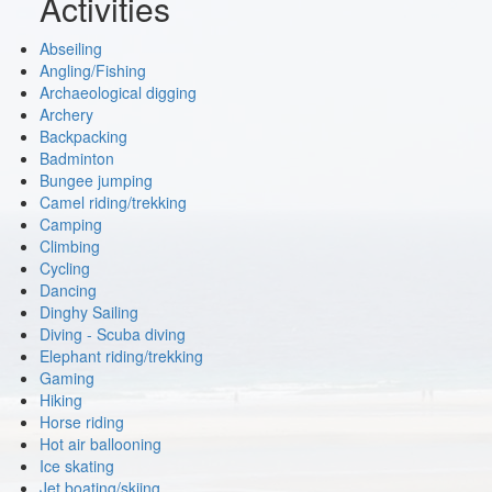
Activities
Abseiling
Angling/Fishing
Archaeological digging
Archery
Backpacking
Badminton
Bungee jumping
Camel riding/trekking
Camping
Climbing
Cycling
Dancing
Dinghy Sailing
Diving - Scuba diving
Elephant riding/trekking
Gaming
Hiking
Horse riding
Hot air ballooning
Ice skating
Jet boating/skiing